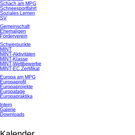
Schach am MPG
Schneesportfahrt
Soziales Lernen
SV
Gemeinschaft
Ehemaligen
Förderverein
Schwerpunkte
MINT
MINT-Aktivitäten
MINT-Klasse
MINT-Wettbewerbe
MINT-EC Zertifikat
Europa am MPG
Europaprofil
Europaprojekte
Europatage
Europapraktika
Intern
Galerie
Downloads
Kalender