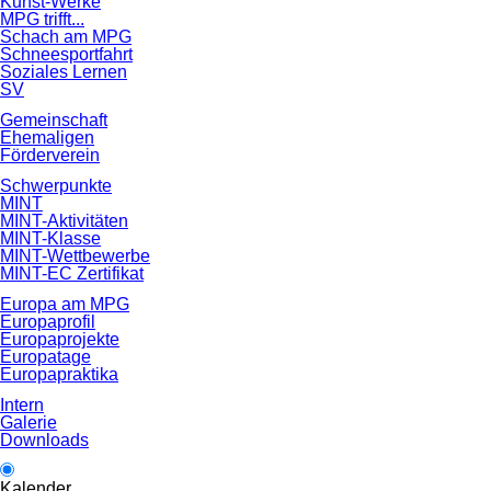
Kunst-Werke
MPG trifft...
Schach am MPG
Schneesportfahrt
Soziales Lernen
SV
Gemeinschaft
Ehemaligen
Förderverein
Schwerpunkte
MINT
MINT-Aktivitäten
MINT-Klasse
MINT-Wettbewerbe
MINT-EC Zertifikat
Europa am MPG
Europaprofil
Europaprojekte
Europatage
Europapraktika
Intern
Galerie
Downloads
Kalender