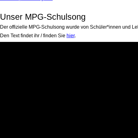
freut
Schneesportfahrt
M
sich
Jgst.
auf
8
Unser MPG-Schulsong
Sie/euch
Der offizielle MPG-Schulsong wurde von Schüler*innen und Le
Den Text findet ihr / finden Sie
hier
.