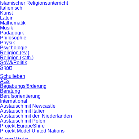
Islamischer Religionsunterricht
Italienisch
Kunst
Latein
Mathematik
Musik
Pädagogik
Philosophie
Physik
Psychologie
Religion (ev.)
Religion (kath.)
SoWi/Politik
Sport
Schulleben
AGs
Begabungsförderung
Beratung
Berufsorientierung
International
Austausch mit Newcastle
Austausch mit Italien
Austausch mit den Niederlanden
Austausch mit Polen
Projekt EuropeShire
Projekt Model United Nations