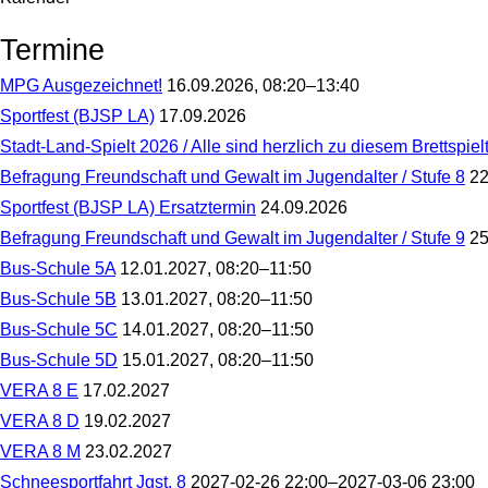
Termine
MPG Ausgezeichnet!
16.09.2026, 08:20–13:40
MPG
Sportfest (BJSP LA)
17.09.2026
Ausgezeichnet!
Sportfest
Stadt-Land-Spielt 2026 / Alle sind herzlich zu diesem Brettspie
(BJSP
Stadt-
LA)
Befragung Freundschaft und Gewalt im Jugendalter / Stufe 8
22
Land-
Befragung
Spielt
Sportfest (BJSP LA) Ersatztermin
24.09.2026
Freundschaft
2026
Sportfest
und
/
Befragung Freundschaft und Gewalt im Jugendalter / Stufe 9
25
(BJSP
Gewalt
Alle
Befragung
LA)
im
sind
Bus-Schule 5A
12.01.2027, 08:20–11:50
Freundschaft
Ersatztermin
Jugendalter
herzlich
Bus-
und
/
Bus-Schule 5B
13.01.2027, 08:20–11:50
zu
Schule
Gewalt
Stufe
Bus-
diesem
5A
im
Bus-Schule 5C
14.01.2027, 08:20–11:50
8
Schule
Brettspieltag
Jugendalter
Bus-
5B
im
/
Bus-Schule 5D
15.01.2027, 08:20–11:50
Schule
Foyer
Stufe
Bus-
5C
des
VERA 8 E
17.02.2027
9
Schule
MPGs
VERA
5D
VERA 8 D
19.02.2027
eingeladen.
8
VERA
Die
E
VERA 8 M
23.02.2027
8
Brettspiel-
VERA
D
AG
Schneesportfahrt Jgst. 8
2027-02-26 22:00–2027-03-06 23:00
8