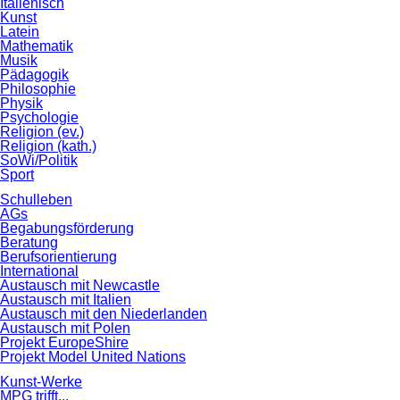
Italienisch
Kunst
Latein
Mathematik
Musik
Pädagogik
Philosophie
Physik
Psychologie
Religion (ev.)
Religion (kath.)
SoWi/Politik
Sport
Schulleben
AGs
Begabungsförderung
Beratung
Berufsorientierung
International
Austausch mit Newcastle
Austausch mit Italien
Austausch mit den Niederlanden
Austausch mit Polen
Projekt EuropeShire
Projekt Model United Nations
Kunst-Werke
MPG trifft...